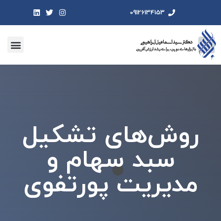
09126134153
روش‌های تشکیل
سبد سهام و
مدیریت پورتفوی