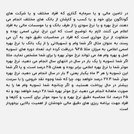
در تامین مالی و یا سرمایه گذاری که افراد مختلف و یا شرکت های
گوناگون برای خود و یا کسب و کارشان از بانک های مختلف انجام می
دهند، نرخ بهره و یا نرخ سودی را از طرف بانک و یا موسسات مالی به افراد
اعلام می کنند، لازم به توضیح است که این نرخ، نرخی اسمی بوده و
متفاوت از نرخ موثری است که افراد در محاسبات دقیق خود به آن می
رسند، به عنوان مثال اگر شما وام و تسهیلاتی را از یک بانک با نرخ بهره
اسمی اعلامی به میزان مثلا 25% دریافت کرده اید، تعداد دوره های تسویه
اصل و بهره وام ها، می تواند نرخ موثر بهره را برای شما مشخص نماید، مثلا
اگر شما تسویه را یک بار در سال در انتهای سال انجام می دهید، نرخ بهره
موثر شما با نرخ بهره اعلامی برابر بوده و همان 25 درصد است، و یا اگر شما
این تسویه را هر 3 ماه یکبار یعنی 4 بار در سال انجام می دهید، نرخ بهره
موثر شما 27.4 درصد خواهد بود، چرا که شما وجوه نقد خروجی را با سرعت
بیشتر در حال پرداخت هستید، و اگر چنانچه شما تسویه وام ها را به
صورت ماهانه انجام می دهید، نرخ موثر بهره شما 28 درصد خواهد بود و نه
25 درصد، لذا محاسبه دقیق نرخ بهره و یا سود موثر برای کسب و کارها و
افراد جهت برنامه ریزی های دقیق مالی خودشان از اهمیت بالایی برخوردار
است.