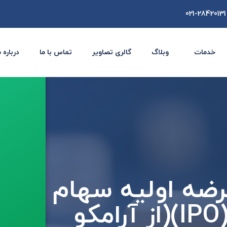
021-28420131
خدمات
وبلاگ
گالری تصاویر
تماس با ما
درباره 
 عرضه اولیه سهام
انجام شده در دنیا (IPO)(از آرامکو