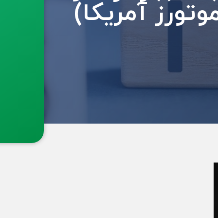
وتورز آمریکا)