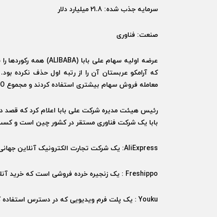
سرمایه جذب شده: 21.8 میلیارد دلار
صنعت: فناوری
عرضه اولیه سهام علی ب
که آرامکو عربستان آن را از رتبه اول حذف نکرده بود.
معامله فروش سهام بیشتری استفاده کردند و مجموع IPO را به 25 میلیارد دلار رساندند. اما چه چیزی باعث محبوبیت آن شد؟
رئیس هیئت مدیره شرکت علی بابا اعلام کرد که قصد دارد 
بابا یک شرکت فناوری مستقر در کشور چین است و کسب و
AliExpress: یک شرکت تجارت الکترونیک آنلاین جهانی که بسیار شبیه شرکت آمازون است.
Freshippo : یک زنجیره خرده فروشی است که خرید آنلاین و فروشگاهی را با هم ادغام کرده است.
Youku : یک پلت فرم ویدیویی که در دسترس استفاده کنندگان آن در چین است.