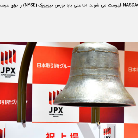
اگرچه شرکت های فناوری به طور سنتی در بازار سهام NASDAQ فهرست می شوند، اما علی بابا بورس نیویورک (NYSE) را برا