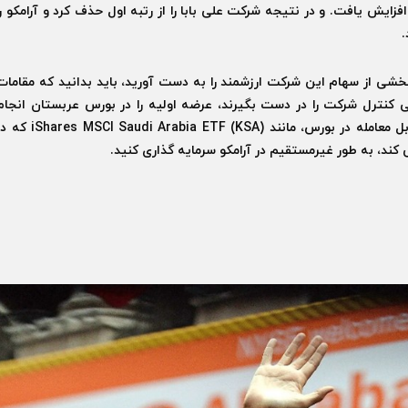
گر را فروخت، به 29.4 میلیارد دلار افزایش یافت. و در نتیجه شرکت علی بابا را از رتبه اول حذف کرد و آرامکو ر
.
خشی از سهام این شرکت ارزشمند را به دست آورید، باید بدانید که مقامات
ی کنترل شرکت را در دست بگیرند، عرضه اولیه را در بورس عربستان انجام
دهند. اما شما می توانید با خرید سهام یک صندوق قابل معامله در بورس، مانند s MSCI Saudi Arabia ETF (KSA
ند، به طور غیرمستقیم در آرامکو سرمایه گذاری کنید.