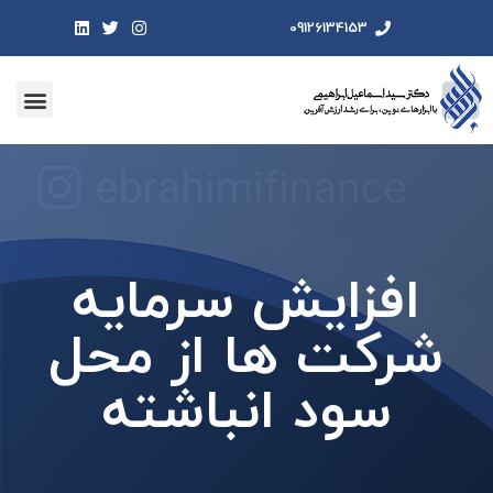
09126134153
افزایش سرمایه
شرکت ها از محل
سود انباشته