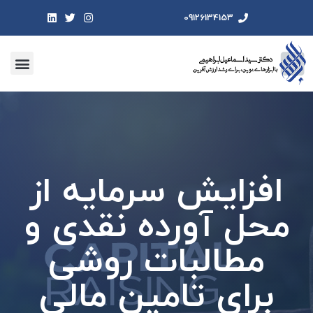
09126134153
افزایش سرمایه از
محل آورده نقدی و
مطالبات روشی
برای تامین مالی