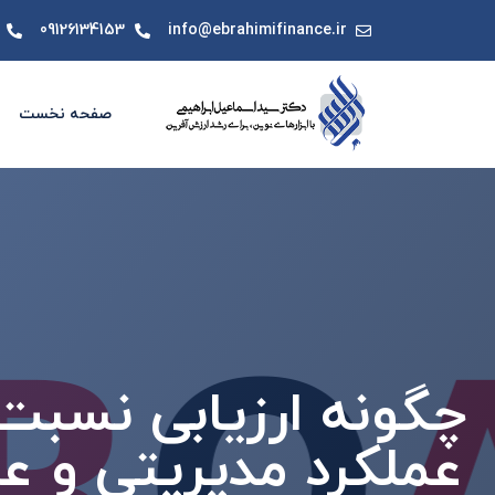
09126134153
info@ebrahimifinance.ir
صفحه نخست
چگونه ارزیابی نسبت ب
عملکرد مدیریتی و ع