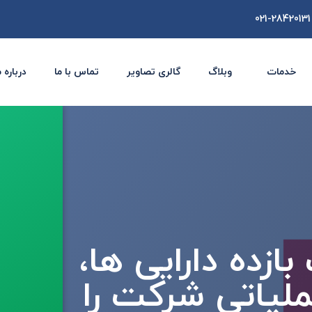
021-28420131
خدمات
وبلاگ
گالری تصاویر
تماس با ما
درباره 
ازده دارایی ها،
ملیاتی شرکت را